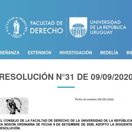
Pasar
al
contenido
principal
SEÑANZA
EXTENSIÓN
INVESTIGACIÓN
BEDELÍA
BI
RESOLUCIÓN N°31 DE 09/09/202