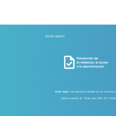
Menu
Iniciar sesión
de
cuenta
de
usuario
: Las opiniones vertidas en los artículos
Aviso legal
Edificio central: Av. 18 de Julio 1824, CP. 112