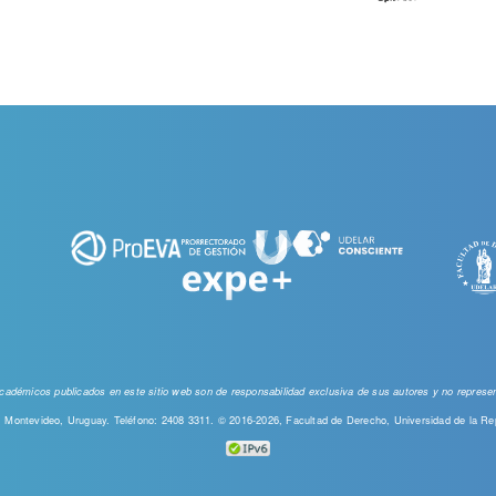
 académicos publicados en este sitio web
son de responsabilidad exclusiva de sus autores y no represent
00, Montevideo, Uruguay. Teléfono: 2408 3311. © 2016-2026, Facultad de Derecho, Universidad de la Re