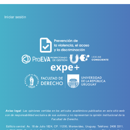
Menu
Iniciar sesión
de
cuenta
de
usuario
: Las opiniones vertidas en los artículos académicos publicados en este sitio web
Aviso legal
son de responsabilidad exclusiva de sus autores y no representan la opinión institucional de la
Facultad de Derecho.
Edificio central: Av. 18 de Julio 1824, CP. 11200, Montevideo, Uruguay. Teléfono: 2408 3311.