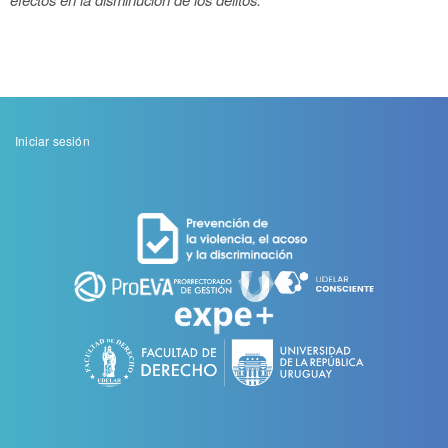
Menu
Iniciar sesión
de
cuenta
de
usuario