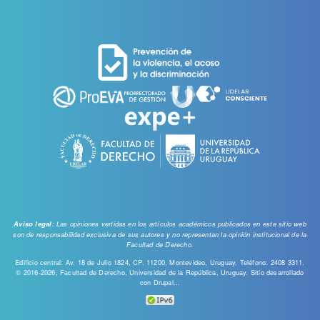
de
cuenta
de
usuario
: Las opiniones vertidas en los artículos académicos publicados en este sitio web
Aviso legal
son de responsabilidad exclusiva de sus autores y no representan la opinión institucional de la
Facultad de Derecho.
Edificio central: Av. 18 de Julio 1824, CP. 11200, Montevideo, Uruguay. Teléfono: 2408 3311.
© 2016-2026, Facultad de Derecho, Universidad de la República, Uruguay. Sitio desarrollado
con
Drupal...