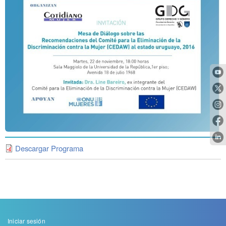
Descargar Programa
Menu
Iniciar sesión