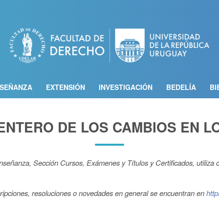
Pasar
al
contenido
principal
SEÑANZA
EXTENSIÓN
INVESTIGACIÓN
BEDELÍA
BI
ENTERO DE LOS CAMBIOS EN L
nseñanza, Sección Cursos, Exámenes y Títulos y Certificados, utiliz
cripciones, resoluciones o novedades en general se encuentran en
htt