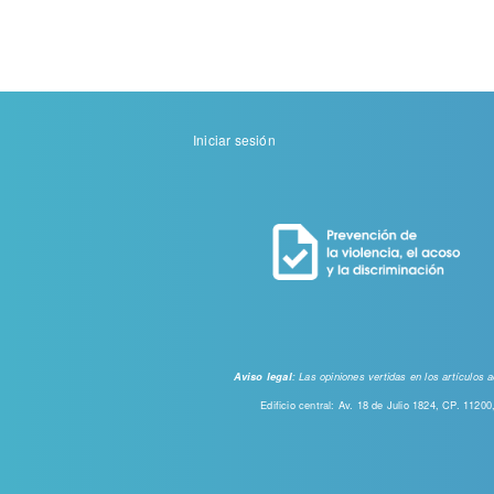
Menu
Iniciar sesión
de
cuenta
de
usuario
: Las opiniones vertidas en los artículos
Aviso legal
Edificio central: Av. 18 de Julio 1824, CP. 112