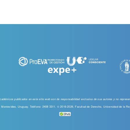
 académicos publicados en este sitio web
son de responsabilidad exclusiva de sus autores y no represent
00, Montevideo, Uruguay. Teléfono: 2408 3311. © 2016-2026, Facultad de Derecho, Universidad de la Re