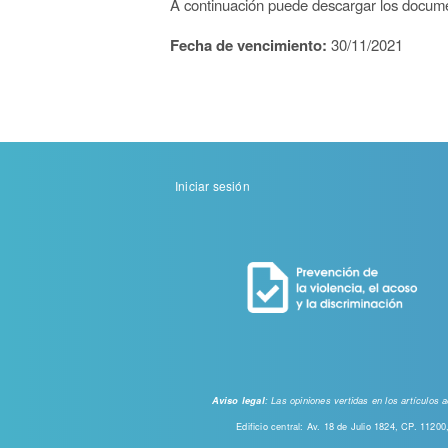
A continuación puede descargar los documen
Fecha de vencimiento:
30/11/2021
Menu
Iniciar sesión
de
cuenta
de
usuario
: Las opiniones vertidas en los artículos
Aviso legal
Edificio central: Av. 18 de Julio 1824, CP. 112