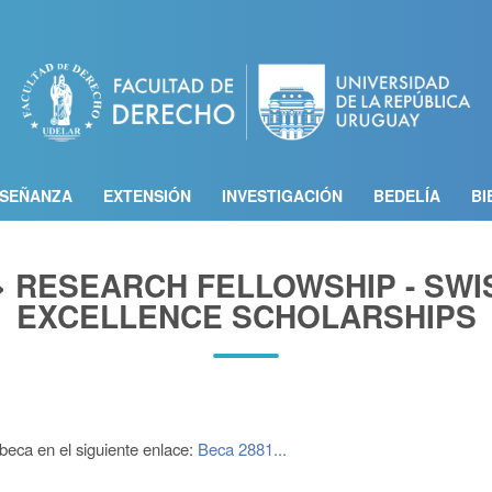
Pasar
al
contenido
principal
SEÑANZA
EXTENSIÓN
INVESTIGACIÓN
BEDELÍA
BI
 > RESEARCH FELLOWSHIP - SW
EXCELLENCE SCHOLARSHIPS
 beca en el siguiente enlace:
Beca 2881...