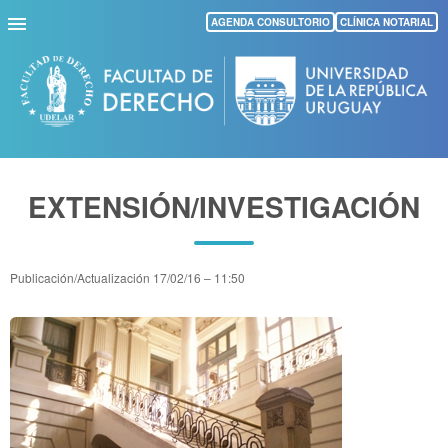
Pasar
AGENDA CONSULTORIO
CLÍNICA NOTARIAL
al
contenido
principal
EXTENSIÓN/INVESTIGACIÓN
Publicación/Actualización
17/02/16 – 11:50