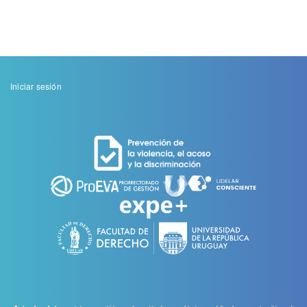
Menu
Iniciar sesión
de
cuenta
de
usuario