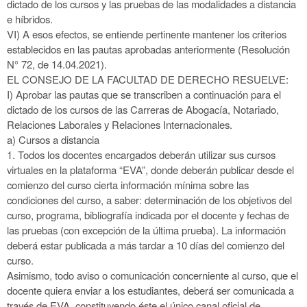
dictado de los cursos y las pruebas de las modalidades a distancia
e híbridos.
VI)
A esos efectos, se entiende pertinente mantener los criterios
establecidos en las pautas aprobadas anteriormente (Resolución
N° 72, de
14.04.2021).
EL CONSEJO DE LA FACULTAD DE DERECHO RESUELVE:
I)
Aprobar las pautas que se transcriben a continuación para el
dictado de los cursos de las Carreras de Abogacía, Notariado,
Relaciones Laborales y
Relaciones Internacionales.
a)
Cursos a distancia
1.
Todos los docentes
encargados deberán utilizar sus cursos
virtuales en la plataforma “EVA”, donde deberán publicar desde el
comienzo del
curso cierta información mínima sobre las
condiciones del curso, a saber: determinación de los objetivos del
curso, programa, bibliografía indicada
por el docente y fechas de
las pruebas (con excepción de la última prueba). La información
deberá estar publicada a más tardar a 10 días del
comienzo del
curso.
Asimismo, todo aviso o comunicación concerniente al curso, que el
docente quiera enviar a los estudiantes, deberá ser comunicada a
través de EVA,
constituyendo éste el único canal oficial de