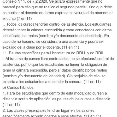
Consejo N° 1, de 7.2.2020. Se
aclara expresamente que no
bastará para ello que no realice el segundo parcial, sino que debe
comunicar al docente de forma expresa su voluntad
de abandonar
el curso (7 en 11)
ii.
Todos los cursos tendrán control de asistencia. Los estudiantes
deberán tener la cámara encendida y estar conectados con datos
identificatorios
reales (nombre y/o documento de identidad) . En
caso de no hacerlo, se considerará una ausencia y podrá ser
excluido de la clase por el docente. (11
en 11)
11.
Pautas específicas para Licenciatura de RRLL y de RRII
i.
Al tratarse de cursos libre controlados, no se efectuará control de
asistencia, por lo que los estudiantes no tienen la obligación de
tener la cámara
encendida, pero sí datos identificatorios reales
(nombre y/o documento de identidad). Sin perjuicio de ello, se
exhorta a los estudiantes a encender
la cámara. (11 en 11)
b)
Cursos híbridos
1.
Para los estudiantes que dentro de esta modalidad cursen a
distancia serán de aplicación las pautas de los cursos a distancia.
(11 en 11)
2.
Las clases presenciales tendrán lugar en los salones
específicamente acondicionados a esos efectos. (11 en 11)