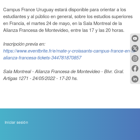
Campus France Uruguay estará disponible para orientar a los
estudiantes
y al público en general, sobre los estudios superiores
en Francia, el
martes 24 de mayo, en la Sala Montreal de la
Alianza Francesa de
Montevideo, entre las 17 y las 20 horas.
Inscripción previa en:
https://www.eventbrite.fr/e/mate-y-croissants-campus-france-en-la-
alianza-francesa-tickets-344781870857
Sala Montreal - Alianza Francesa de Montevideo - Blvr. Gral.
Artigas
1271
- 24/05/2022 - 17-20 hs.
Menu
Iniciar sesión
de
cuenta