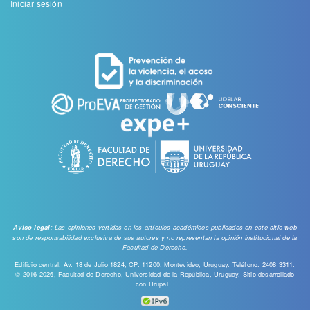
Menu
Iniciar sesión
de
cuenta
de
usuario
: Las opiniones vertidas en los artículos académicos publicados en este sitio web
Aviso legal
son de responsabilidad exclusiva de sus autores y no representan la opinión institucional de la
Facultad de Derecho.
Edificio central: Av. 18 de Julio 1824, CP. 11200, Montevideo, Uruguay. Teléfono: 2408 3311.
© 2016-2026, Facultad de Derecho, Universidad de la República, Uruguay. Sitio desarrollado
con
Drupal...