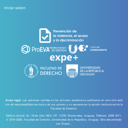
Menu
Iniciar sesión
de
cuenta
de
usuario
: Las opiniones vertidas en los artículos académicos publicados en este sitio web
Aviso legal
son de responsabilidad exclusiva de sus autores y no representan la opinión institucional de la
Facultad de Derecho.
Edificio central: Av. 18 de Julio 1824, CP. 11200, Montevideo, Uruguay. Teléfono: 2408 3311.
© 2016-2026, Facultad de Derecho, Universidad de la República, Uruguay. Sitio desarrollado
con
Drupal...