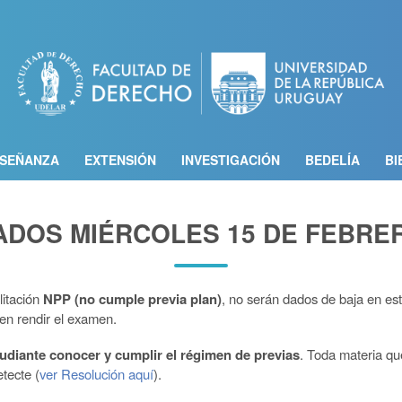
Pasar
al
contenido
principal
SEÑANZA
EXTENSIÓN
INVESTIGACIÓN
BEDELÍA
BI
TADOS MIÉRCOLES 15 DE FEBRER
litación
NPP (no cumple previa plan)
, no serán dados de baja en est
den rendir el examen.
tudiante conocer y cumplir el régimen de previas
. Toda materia qu
tecte (
ver Resolución aquí
).