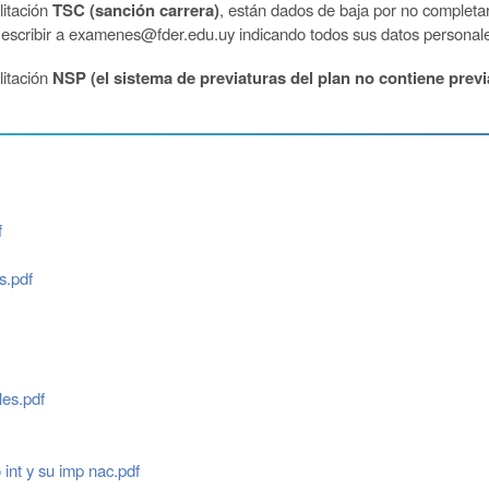
litación
TSC (sanción carrera)
, están dados de baja por no completa
 escribir a examenes@fder.edu.uy indicando todos sus datos personale
litación
NSP (el sistema de previaturas del plan no contiene previ
f
s.pdf
es.pdf
int y su imp nac.pdf