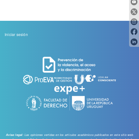
Menu
Iniciar sesión
de
cuenta
de
usuario
: Las opiniones vertidas en los artículos académicos publicados en este sitio web
Aviso legal