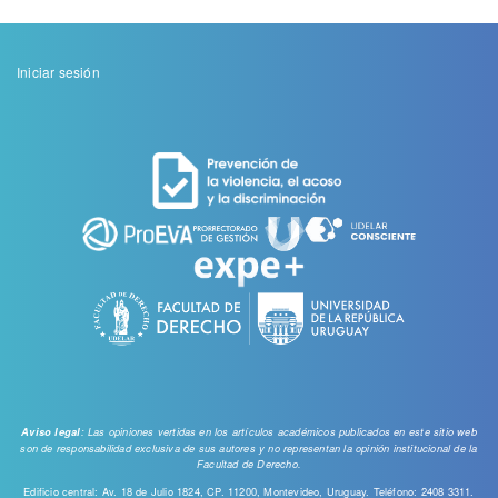
Menu
Iniciar sesión
de
cuenta
de
usuario
: Las opiniones vertidas en los artículos académicos publicados en este sitio web
Aviso legal
son de responsabilidad exclusiva de sus autores y no representan la opinión institucional de la
Facultad de Derecho.
Edificio central: Av. 18 de Julio 1824, CP. 11200, Montevideo, Uruguay. Teléfono: 2408 3311.