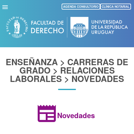
Pasar
AGENDA CONSULTORIO
CLÍNICA NOTARIAL
al
contenido
principal
ENSEÑANZA > CARRERAS DE
GRADO > RELACIONES
LABORALES > NOVEDADES
newspaper
Novedades