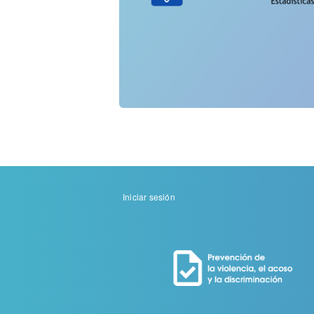
Menu
Iniciar sesión
de
cuenta
de
usuario