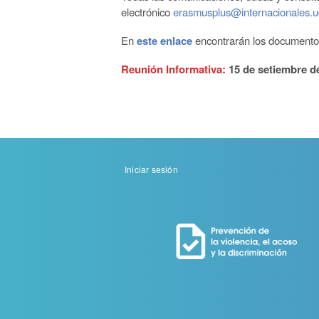
electrónico
erasmusplus@internacionales.u
En
este enlace
encontrarán los documentos
Reunión Informativa:
15 de setiembre d
Menu
Iniciar sesión
de
cuenta
de
usuario