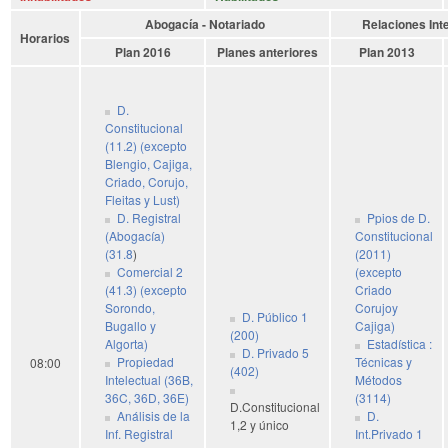
Abogacía - Notariado
Relaciones Int
Horarios
Plan 2016
Planes anteriores
Plan 2013
D.
Constitucional
(11.2) (excepto
Blengio, Cajiga,
Criado, Corujo,
Fleitas y Lust)
D. Registral
Ppios de D.
(Abogacía)
Constitucional
(31.8
)
(2011)
Comercial 2
(excepto
(41.3) (excepto
Criado
Sorondo,
Corujoy
D. Público 1
Bugallo y
Cajiga)
(200)
Algorta)
Estadística :
D. Privado 5
Propiedad
Técnicas y
08:00
(402)
Intelectual (36B,
Métodos
36C, 36D, 36E)
(3114)
D.Constitucional
Análisis de la
D.
1,2 y único
Inf. Registral
Int.Privado 1