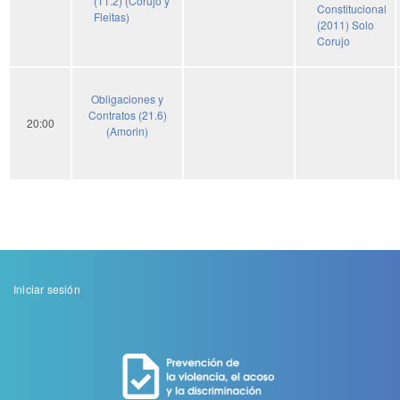
(11.2) (Corujo y
Constitucional
Fleitas)
(2011) Solo
Corujo
Obligaciones y
Contratos (21.6)
20:00
(Amorin)
Menu
Iniciar sesión
de
cuenta
de
usuario