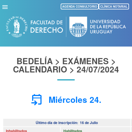
Pasar
AGENDA CONSULTORIO
CLÍNICA NOTARIAL
al
contenido
principal
BEDELÍA > EXÁMENES >
CALENDARIO > 24/07/2024
event_upcoming
Miércoles 24.
Último día de inscripción: 16 de Julio
Inhabilitados
Habilitados