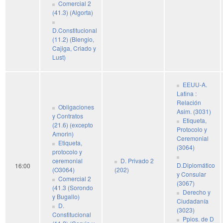
Comercial 2
(41.3) (Algorta)
D.Constitucional
(11.2) (Blengio,
Cajiga, Criado y
Lust)
EEUU-A.
Latina :
Relación
Obligaciones
Asim. (3031)
y Contratos
Etiqueta,
(21.6) (excepto
Protocolo y
Amorin)
Ceremonial
Etiqueta,
(3064)
protocolo y
ceremonial
D. Privado 2
D.Diplomático
16:00
(O3064)
(202)
y Consular
Comercial 2
(3067)
(41.3 (Sorondo
Derecho y
y Bugallo)
Ciudadanía
D.
(3023)
Constitucional
Ppios. de D