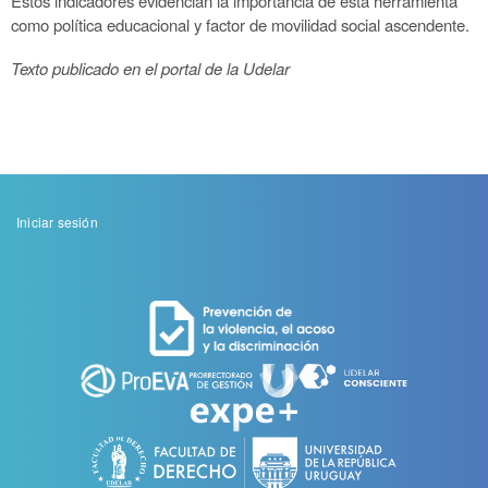
Estos indicadores evidencian la importancia de esta herramienta
como política educacional y factor de movilidad social ascendente.
Texto publicado en el portal de la Udelar
Menu
Iniciar sesión
de
cuenta
de
usuario