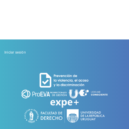
Menu
Iniciar sesión
de
cuenta
de
usuario