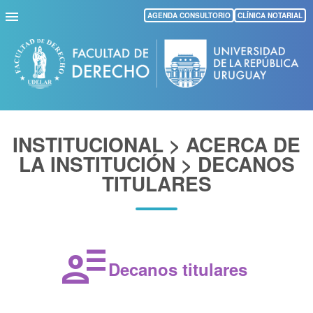
Pasar
AGENDA CONSULTORIO
CLÍNICA NOTARIAL
al
contenido
principal
INSTITUCIONAL > ACERCA DE
LA INSTITUCIÓN > DECANOS
TITULARES
user_attributes
Decanos titulares