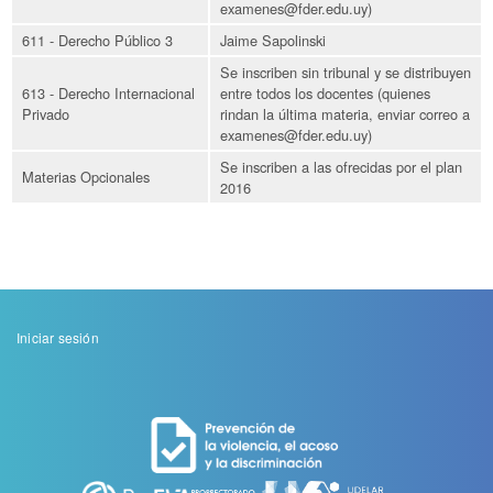
examenes@fder.edu.uy)
611 - Derecho Público 3
Jaime Sapolinski
Se inscriben sin tribunal y se distribuyen
613 - Derecho Internacional
entre todos los docentes (quienes
Privado
rindan la última materia, enviar correo a
examenes@fder.edu.uy)
Se inscriben a las ofrecidas por el plan
Materias Opcionales
2016
Menu
Iniciar sesión
de
cuenta
de
usuario