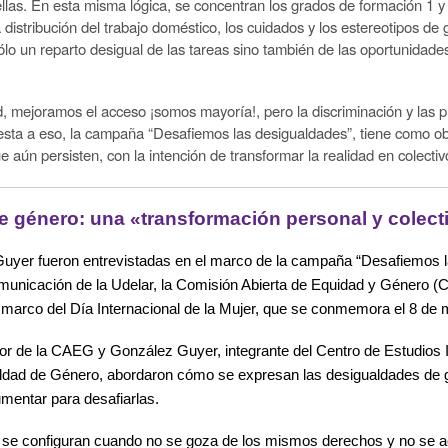
llas. En esta misma lógica, se concentran los grados de formación 1 y
distribución del trabajo doméstico, los cuidados y los estereotipos de 
sólo un reparto desigual de las tareas sino también de las oportunidad
, mejoramos el acceso ¡somos mayoría!, pero la discriminación y las p
uesta a eso, la campaña
“
Desafiemos las desigualdades
”
, tiene como ob
 aún persisten, con la intención de transformar la realidad en colectiv
de género: una «transformación personal y colect
uyer fueron entrevistadas en el marco de la campaña “Desafiemos la
omunicación de la Udelar, la Comisión Abierta de Equidad y Género 
 el marco del Día Internacional de la Mujer, que se conmemora el 8 de
sor de la CAEG y González Guyer,
integrante del Centro de Estudios 
ldad de Género, abordaron cómo se expresan las desigualdades de gén
umentar para desafiarlas.
s se configuran cuando no se goza de los mismos derechos y no se a