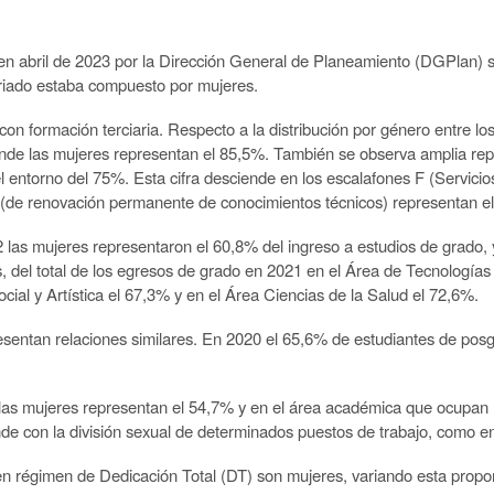
en abril de 2023 por la Dirección General de Planeamiento (DGPlan) so
ariado estaba compuesto por mujeres.
on formación terciaria. Respecto a la distribución por género entre los 
onde las mujeres representan el 85,5%. También se observa amplia rep
l entorno del 75%. Esta cifra desciende en los escalafones F (Servicios
 (de renovación permanente de conocimientos técnicos) representan e
2 las mujeres representaron el 60,8% del ingreso a estudios de grado,
del total de los egresos de grado en 2021 en el Área de Tecnologías y
ial y Artística el 67,3% y en el Área Ciencias de la Salud el 72,6%.
sentan relaciones similares. En 2020 el
65,6% de estudiantes de posg
1 las mujeres representan el 54,7% y en el área académica que ocupan
de con la división sexual de determinados puestos de trabajo, como e
n régimen de Dedicación Total (DT) son mujeres, variando esta proporci