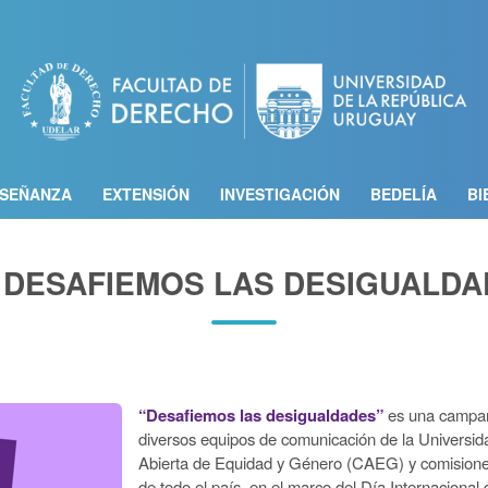
Pasar
al
contenido
principal
SEÑANZA
EXTENSIÓN
INVESTIGACIÓN
BEDELÍA
BI
 DESAFIEMOS LAS DESIGUALD
“Desafiemos las desigualdades”
es una campañ
diversos equipos de comunicación de la Universida
Abierta de Equidad y Género (CAEG) y comisiones 
de todo el país, en el marco del Día Internaciona