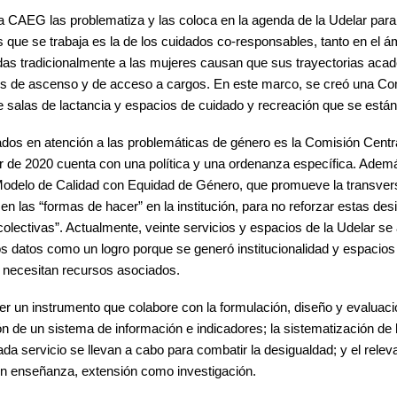
a CAEG las problematiza y las coloca en la agenda de la Udelar para in
as que se trabaja es la de los cuidados co-responsables, tanto en el á
das tradicionalmente a las mujeres causan que sus trayectorias aca
 de ascenso y de acceso a cargos. En este marco, se creó una Com
de salas de lactancia y espacios de cuidado y recreación que se está
rados en atención a las problemáticas de género es la Comisión Centr
r de 2020 cuenta con una política y una ordenanza específica. Adem
 Modelo de Calidad con Equidad de Género, que promueve la transvers
en las “formas de hacer” en la institución, para no reforzar estas des
colectivas”. Actualmente, veinte servicios y espacios de la Udelar se
s datos como un logro porque se generó institucionalidad y espacios
e necesitan recursos asociados.
er un instrumento que colabore con la formulación, diseño y evaluació
ón de un sistema de información e indicadores; la sistematización de l
cada servicio se llevan a cabo para combatir la desigualdad; y el rele
 en enseñanza, extensión como investigación.