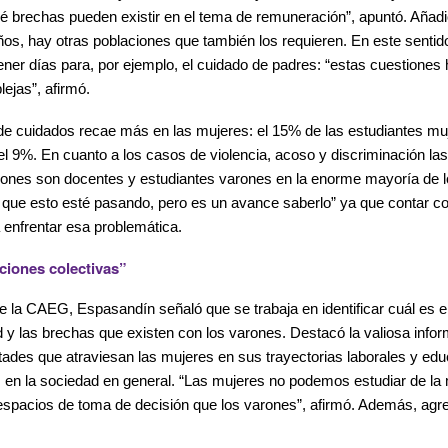
é brechas pueden existir en el tema de remuneración”, apuntó. Añad
iños, hay otras poblaciones que también los requieren. En este senti
ener días para, por ejemplo, el cuidado de padres: “estas cuestiones 
ejas”, afirmó.
 de cuidados recae más en las mujeres: el 15% de las estudiantes mu
el 9%. En cuanto a los casos de violencia, acoso y discriminación la
siones son docentes y estudiantes varones en la enorme mayoría de 
 que esto esté pasando, pero es un avance saberlo” ya que contar c
enfrentar esa problemática.
uciones colectivas”
e la CAEG, Espasandín señaló que se trabaja en identificar cuál es e
d y las brechas que existen con los varones. Destacó la valiosa info
cultades que atraviesan las mujeres en sus trayectorias laborales y ed
tes en la sociedad en general. “Las mujeres no podemos estudiar de
spacios de toma de decisión que los varones”, afirmó. Además, agr