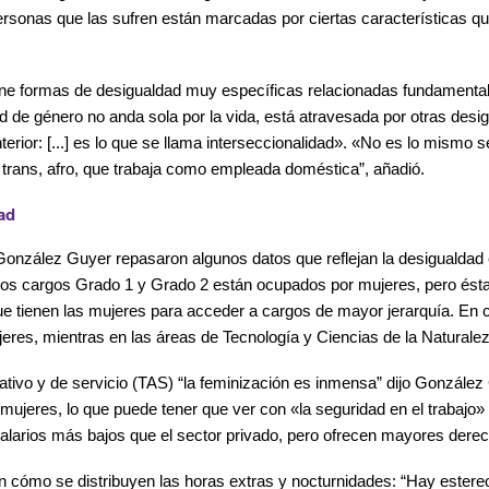
 personas que las sufren están marcadas por ciertas características q
fine formas de desigualdad muy específicas relacionadas fundamenta
 de género no anda sola por la vida, está atravesada por otras desig
nterior: [...] es lo que se llama interseccionalidad». «No es lo mism
 trans, afro, que trabaja como empleada doméstica”, añadió.
ad
nzález Guyer repasaron algunos datos que reflejan la desigualdad e
 los cargos Grado 1 y Grado 2 están ocupados por mujeres, pero ésta
que tienen las mujeres para acceder a cargos de mayor jerarquía. En c
res, mientras en las áreas de Tecnología y Ciencias de la Naturaleza
rativo y de servicio (TAS) “la feminización es inmensa” dijo Gonzále
 mujeres, lo que puede tener que ver con «la seguridad en el trabajo»
alarios más bajos que el sector privado, pero ofrecen mayores dere
n cómo se distribuyen las horas extras y nocturnidades: “Hay estere