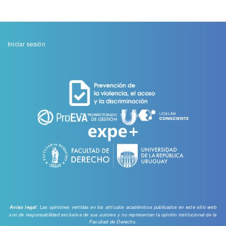
Menu
Iniciar sesión
de
cuenta
de
usuario
: Las opiniones vertidas en los artículos académicos publicados en este sitio web
Aviso legal
son de responsabilidad exclusiva de sus autores y no representan la opinión institucional de la
Facultad de Derecho.