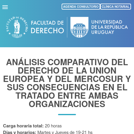
Pasar
AGENDA CONSULTORIO
CLÍNICA NOTARIAL
al
contenido
principal
ANÁLISIS COMPARATIVO DEL
DERECHO DE LA UNION
EUROPEA Y DEL MERCOSUR Y
SUS CONSECUENCIAS EN EL
TRATADO ENTRE AMBAS
ORGANIZACIONES
Carga horaria total:
20 horas
Días y horarios:
Martes y Jueves
de
19-21 hs