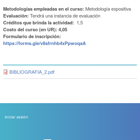
Metodologías empleadas en el curso:
Metodología expositiva
Evaluación:
Tendrá una instancia de evaluación
Créditos que brinda la actividad:
1,5
Costo del curso (en UR): 4,05
Formulario de inscripción:
https://forms.gle/v8sfrnhb4xPpwoqaA
BIBLIOGRAFIA_2.pdf
Menu
Iniciar sesión
de
cuenta