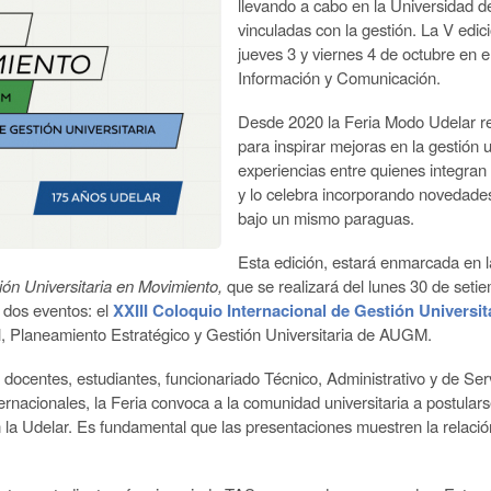
llevando a cabo en la Universidad d
vinculadas con la gestión. La V edic
jueves 3 y viernes 4 de octubre en e
Información y Comunicación.
Desde 2020 la Feria Modo Udelar re
para inspirar mejoras en la gestión u
experiencias entre quienes integran
y lo celebra incorporando novedades 
bajo un mismo paraguas.
Esta edición, estará enmarcada en l
ión Universitaria en Movimiento,
que se realizará del lunes 30 de seti
 dos eventos: el
XXIII Coloquio Internacional de Gestión Universit
nal, Planeamiento Estratégico y Gestión Universitaria de AUGM.
e docentes, estudiantes, funcionariado Técnico, Administrativo y de Se
ternacionales, la Feria convoca a la comunidad universitaria a postula
la Udelar. Es fundamental que las presentaciones muestren la relación