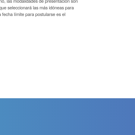
ño, las modalidades de presentación son
 que seleccionará las más idóneas para
fecha límite para postularse es el