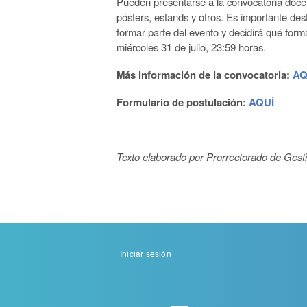
Pueden presentarse a la convocatoria doce
pósters, estands y otros. Es importante de
formar parte del evento y decidirá qué form
miércoles 31 de julio, 23:59 horas.
Más información de la convocatoria:
AQ
Formulario de postulación:
AQUÍ
Texto elaborado por Prorrectorado de Gest
Menu
Iniciar sesión
de
cuenta
de