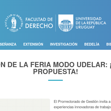
Pasar
al
contenido
principal
SEÑANZA
EXTENSIÓN
INVESTIGACIÓN
BEDELÍA
BI
ÓN DE LA FERIA MODO UDELAR: 
PROPUESTA!
El Prorrectorado de Gestión invita a
experiencias innovadoras de trabaj