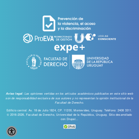
de
cuenta
de
usuario
: Las opiniones vertidas en los artículos académicos publicados en este sitio web
Aviso legal
son de responsabilidad exclusiva de sus autores y no representan la opinión institucional de la
Facultad de Derecho.
Edificio central: Av. 18 de Julio 1824, CP. 11200, Montevideo, Uruguay. Teléfono: 2408 3311.
© 2016-2026, Facultad de Derecho, Universidad de la República, Uruguay. Sitio desarrollado
con
Drupal...