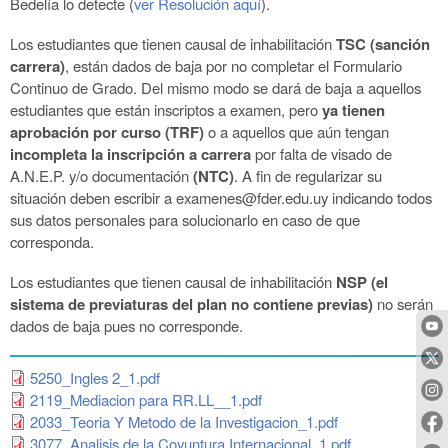
Bedelía lo detecte (
ver Resolución aquí
).
Los estudiantes que tienen causal de inhabilitación
TSC (sanción
carrera)
, están dados de baja por no completar el Formulario
Continuo de Grado. Del mismo modo se dará de baja a aquellos
estudiantes que están inscriptos a examen, pero
ya tienen
aprobación por curso
(TRF)
o a aquellos que aún tengan
incompleta la inscripción a carrera
por falta de visado de
A.N.E.P. y/o documentación
(NTC)
. A fin de regularizar su
situación deben escribir a examenes@fder.edu.uy indicando todos
sus datos personales para solucionarlo en caso de que
corresponda.
Los estudiantes que tienen causal de inhabilitación
NSP (el
sistema de previaturas del plan no contiene previas)
no serán
dados de baja
pues no corresponde.
5250_Ingles 2_1.pdf
2119_Mediacion para RR.LL__1.pdf
2033_Teoria Y Metodo de la Investigacion_1.pdf
3077_Analisis de la Coyuntura Internacional_1.pdf