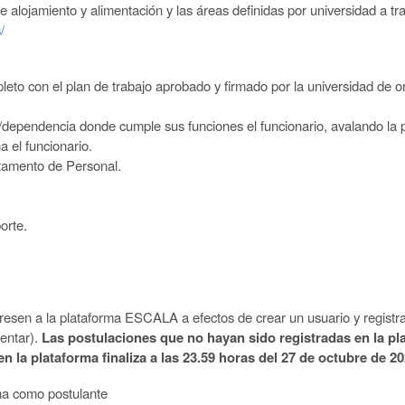
de alojamiento y alimentación y las áreas definidas
por universidad a tra
/
leto con el plan de trabajo aprobado y firmado
por la universidad de o
io/dependencia donde cumple sus funciones el
funcionario, avalando la p
 el funcionario
.
tamento de Personal.
orte.
:
gresen a la plataforma ESCALA a efectos de crear
un
usuario
y
registr
entar).
Las postulaciones que no hayan sido registradas en la p
en la plataforma
finaliza a las 23.59 horas del 27 de octubre de 20
ma como postulante