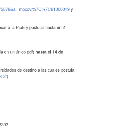
61972878&ai=mocovi%7C%7C81000019
y
esar a la PipE y postular hasta en 2
a en un único pdf)
hasta el 14 de
ersidades de destino a las cuales postula.
3-2/
)
8393.