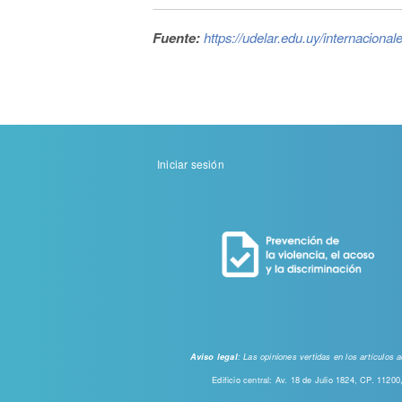
Fuente:
https://udelar.edu.uy/internacion
Menu
Iniciar sesión
de
cuenta
de
usuario
: Las opiniones vertidas en los artículos
Aviso legal
Edificio central: Av. 18 de Julio 1824, CP. 112