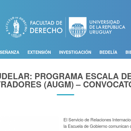
Pasar
al
contenido
principal
SEÑANZA
EXTENSIÓN
INVESTIGACIÓN
BEDELÍA
BI
UDELAR: PROGRAMA ESCALA DE
TRADORES (AUGM) – CONVOCATO
El Servicio de Relaciones Internacio
la Escuela de Gobierno comunican qu