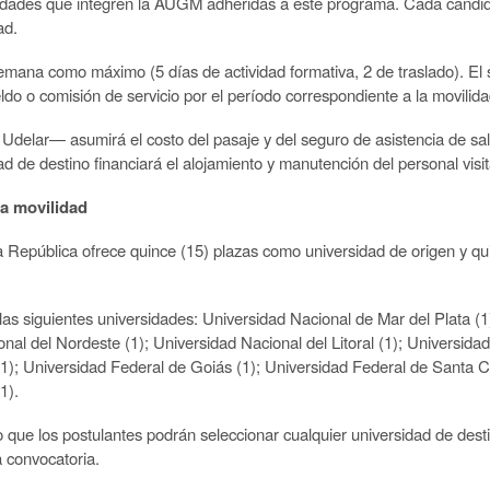
rsidades que integren la AUGM adheridas a este
programa. Cada candida
ad.
 semana como máximo (5 días de actividad formativa,
2 de traslado). El
ldo o comisión de servicio por el período correspondiente a la movilid
Udelar— asumirá el costo del pasaje y del seguro de asistencia de salu
ad de destino financiará el alojamiento y manutención del personal vis
la movilidad
la República ofrece quince (15) plazas como
universidad de origen y q
las siguientes universidades: Universidad Nacional
de Mar del Plata (1
nal del Nordeste (1); Universidad Nacional del Litoral (1); Universida
(1);
Universidad Federal de Goiás (1); Universidad Federal de Santa C
1).
o que los postulantes podrán seleccionar cualquier
universidad de dest
a convocatoria.