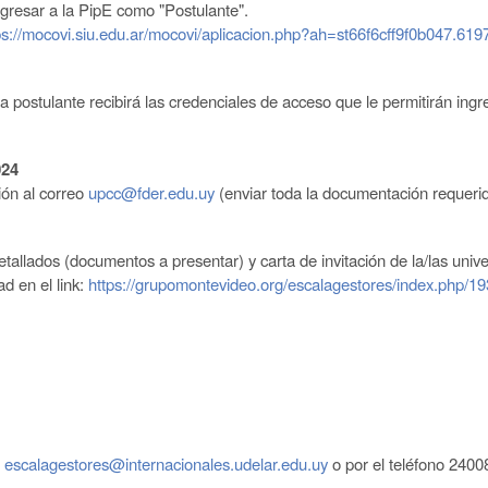
ngresar a la PipE como "Postulante".
ps://mocovi.siu.edu.ar/mocovi/aplica
cion.php?ah=st66f6cff9f0b047.
la postulante recibirá las credenciales de acceso
que le permitirán ingr
024
ión
al correo
upcc@fder.edu.uy
(enviar toda la documentación requerid
etallados (documentos a presentar)
y carta de
invitación
de la/las univ
d en el link:
https://grupomontevideo.org/escalagestores/index.php/19
o
escalagestores@internacionales.udelar.edu.uy
o por el teléfono 2400