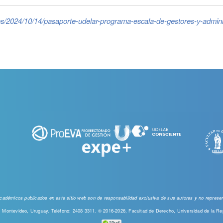
ales/2024/10/14/pasaporte-udelar-programa-escala-de-gestores-y-admi
 académicos publicados en este sitio web
son de responsabilidad exclusiva de sus autores y no represent
00, Montevideo, Uruguay. Teléfono: 2408 3311. © 2016-2026, Facultad de Derecho, Universidad de la Re