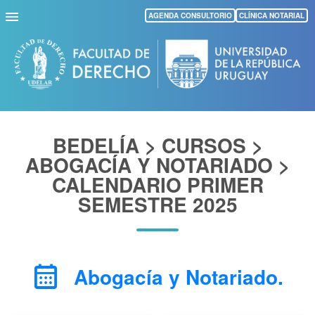
Pasar
AGENDA CONSULTORIO
CLÍNICA NOTARIAL
al
contenido
principal
BEDELÍA > CURSOS >
ABOGACÍA Y NOTARIADO >
CALENDARIO PRIMER
SEMESTRE 2025
calendar_month
Abogacía y Notariado.