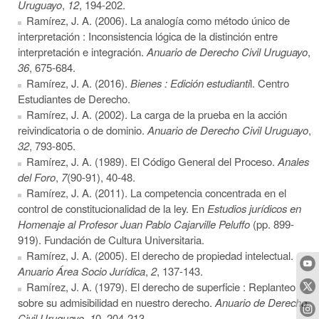
Uruguayo
,
12
, 194-202.
Ramírez, J. A. (2006). La analogía como método único de
interpretación : Inconsistencia lógica de la distinción entre
interpretación e integración.
Anuario de Derecho Civil Uruguayo
,
36
, 675-684.
Ramírez, J. A. (2016).
Bienes :
E
dición estudianti
l. Centro
Estudiantes de Derecho.
Ramírez, J. A. (2002). La carga de la prueba en la acción
reivindicatoria o de dominio.
Anuario de Derecho Civil Uruguayo
,
32
, 793-805.
Ramírez, J. A. (1989). El Código General del Proceso.
Anales
del Foro
,
7
(90-91), 40-48.
Ramírez, J. A. (2011). La competencia concentrada en el
control de constitucionalidad de la ley. En
Estudios jurídicos en
Homenaje al Profesor Juan Pablo Cajarville Peluffo
(pp. 899-
919). Fundación de Cultura Universitaria.
Ramírez, J. A. (2005). El derecho de propiedad intelectual.
Anuario Área Socio Jurídica
,
2
, 137-143.
Ramírez, J. A. (1979). El derecho de superficie : Replanteo
sobre su admisibilidad en nuestro derecho.
Anuario de Derecho
Civil Uruguayo
,
1
0, 204-213.