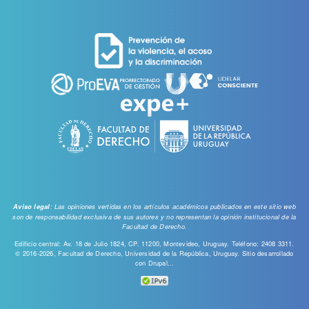
de
cuenta
de
usuario
: Las opiniones vertidas en los artículos académicos publicados en este sitio web
Aviso legal
son de responsabilidad exclusiva de sus autores y no representan la opinión institucional de la
Facultad de Derecho.
Edificio central: Av. 18 de Julio 1824, CP. 11200, Montevideo, Uruguay. Teléfono: 2408 3311.
© 2016-2026, Facultad de Derecho, Universidad de la República, Uruguay. Sitio desarrollado
con
Drupal...