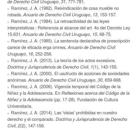
de Derecho Civil Uruguayo
,
31
, 771-781.
Ramírez, J. A. (1982). Reivindicación de cosa mueble no
robada.
Anuario de Derecho Civil Uruguayo
,
13
, 153-157.
Ramírez, J. A. (1984). La retroactividad de las leyes
interpretativas : Referencia al alcance del art. 4o del Decreto Ley
15.631.
Anuario de Derecho Civil Uruguayo
,
15
, 68-75.
Ramírez, J. A. (1985). La sentencia declarativa de prescripción
carece de eficacia erga omnes.
Anuario de Derecho Civil
Uruguayo
,
16
, 252-258.
Ramírez, J. A. (2013). La teoría de los actos excesivos.
Doctrina y Jurisprudencia de Derecho Civil
,
1
(1), 143-155.
Ramírez, J. A. (2000). El usufructo de acciones de sociedades
anónimas.
Anuario de Derecho Civil Uruguayo
,
30
, 659-668.
Ramírez, J. A. (2006). Vigencia temporal del Código de la
Niñez y la Adolescencia. En
Reflexiones acerca del Código de la
Niñez y la Adolescencia
(pp. 17-28). Fundación de Cultura
Universitaria.
Ramírez, J. A. (2014). Las 'vistas' prohibidas en nuestro
derecho y el comparado.
Doctrina y Jurisprudencia de Derecho
Civil
,
2
(2), 147-156.