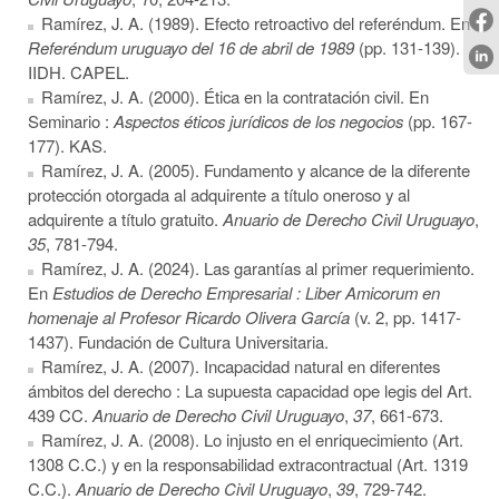
Ramírez, J. A. (1989). Efecto retroactivo del referéndum. En
Referéndum uruguayo del 16 de abril de 1989
(pp. 131-139).
IIDH. CAPEL.
Ramírez, J. A. (2000). Ética en la contratación civil. En
Seminario :
Aspectos éticos jurídicos de los negocios
(pp. 167-
177). KAS.
Ramírez, J. A. (2005). Fundamento y alcance de la diferente
protección otorgada al adquirente a título oneroso y al
adquirente a título gratuito.
Anuario de Derecho Civil Uruguayo
,
35
, 781-794.
Ramírez, J. A. (2024). Las garantías al primer requerimiento.
En
Estudios de Derecho Empresarial : Liber Amicorum en
homenaje al Profesor Ricardo Olivera García
(v. 2, pp. 1417-
1437). Fundación de Cultura Universitaria.
Ramírez, J. A. (2007). Incapacidad natural en diferentes
ámbitos del derecho : La supuesta capacidad ope legis del Art.
439 CC.
Anuario de Derecho Civil Uruguayo
,
37
, 661-673.
Ramírez, J. A. (2008). Lo injusto en el enriquecimiento (Art.
1308 C.C.) y en la responsabilidad extracontractual (Art. 1319
C.C.).
Anuario de Derecho Civil Uruguayo
,
39
, 729-742.