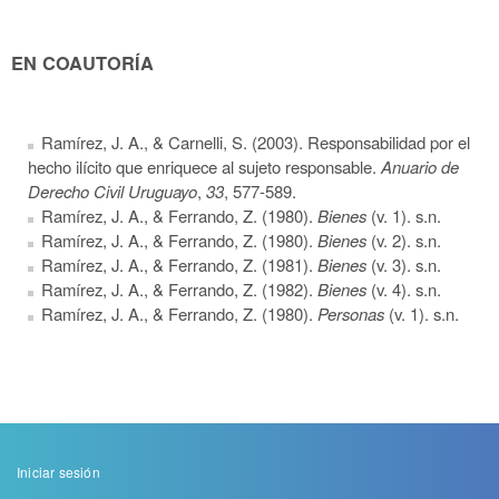
EN COAUTORÍA
Ramírez, J. A., & Carnelli, S. (2003). Responsabilidad por el
hecho ilícito que enriquece al sujeto responsable.
Anuario de
Derecho Civil Uruguayo
,
33
, 577-589.
Ramírez, J. A., & Ferrando, Z. (1980).
B
ienes
(v. 1). s.n.
Ramírez, J. A., & Ferrando, Z. (1980).
B
ienes
(v. 2). s.n.
Ramírez, J. A., & Ferrando, Z. (1981).
B
ienes
(v. 3). s.n.
Ramírez, J. A., & Ferrando, Z. (1982).
B
ienes
(v. 4). s.n.
Ramírez, J. A., & Ferrando, Z. (1980).
Personas
(v. 1). s.n.
Menu
Iniciar sesión