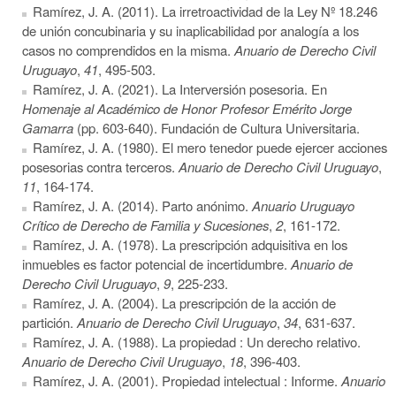
Ramírez, J. A. (2011). La irretroactividad de la Ley Nº 18.246
de unión concubinaria y su inaplicabilidad por analogía a los
casos no comprendidos en la misma.
Anuario de Derecho Civil
Uruguayo
,
41
, 495-503.
Ramírez, J. A. (2021). La Interversión posesoria. En
Homenaje al Académico de Honor Profesor Emérito Jorge
Gamarra
(pp. 603-640). Fundación de Cultura Universitaria.
Ramírez, J. A. (1980). El mero tenedor puede ejercer acciones
posesorias contra terceros.
Anuario de Derecho Civil Uruguayo
,
11
, 164-174.
Ramírez, J. A. (2014). Parto anónimo.
Anuario Uruguayo
Crítico de Derecho de Familia y Sucesiones
,
2
, 161-172.
Ramírez, J. A. (1978). La prescripción adquisitiva en los
inmuebles es factor potencial de incertidumbre.
Anuario de
Derecho Civil Uruguayo
,
9
, 225-233.
Ramírez, J. A. (2004). La prescripción de la acción de
partición.
Anuario de Derecho Civil Uruguayo
,
34
, 631-637.
Ramírez, J. A. (1988). La propiedad : Un derecho relativo.
Anuario de Derecho Civil Uruguayo
,
18
, 396-403.
Ramírez, J. A. (2001). Propiedad intelectual : Informe.
Anuario