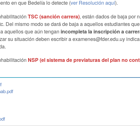
ento en que Bedelía lo detecte (
ver Resolución aquí
).
nhabilitación
TSC (sanción carrera)
, están dados de baja por 
etc. Del mismo modo se dará de baja a aquellos estudiantes que
 a aquellos que aún tengan
incompleta la inscripción a carrer
arizar su situación deben escribir a examenes@fder.edu.uy indi
da.
nhabilitación
NSP (el sistema de previaturas del plan no cont
f
hab.pdf
pdf