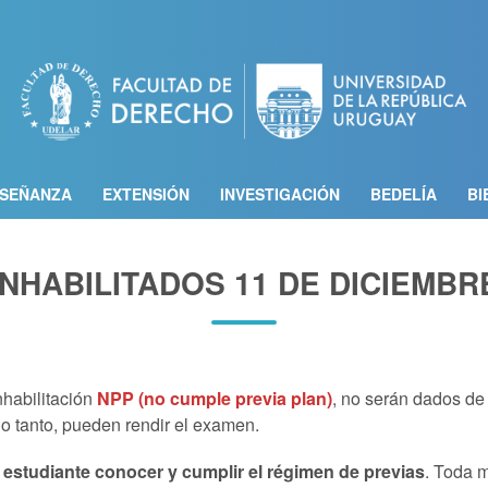
Pasar
al
contenido
principal
SEÑANZA
EXTENSIÓN
INVESTIGACIÓN
BEDELÍA
BI
INHABILITADOS 11 DE DICIEMBR
nhabilitación
NPP (no cumple previa plan)
, no serán dados de
 lo tanto, pueden rendir el examen.
 estudiante conocer y cumplir el régimen de previas
. Toda 