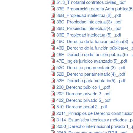
51.3_T notarial contratos civiles_.pdf
33E_Preparación para la Adm pública(5
36B_Propiedad intelectual(2)_.pdf
36C_Propiedad intelectual(3)_.pdf
36D_Propiedad intelectual(4)_.pdf
36E_Propiedad intelectual(5)_.pdf
46C_Derecho de la función pública(3)_.
46D_Derecho de la función pública(4)_.
46E_Derecho de la función pública(5)_.
47E_Inglés jurídico avanzado(5)_.pdf
52C_Derecho parlamentario(3)_.pdf
52D_Derecho parlamentario(4)_.pdf
52E_Derecho parlamentario(5)_.pdf
200_Derecho público 1_.pdf
202_Derecho privado 2_.pdf
402_Derecho privado 5_.pdf
510_Derecho penal 2_.pdf
2011_Principios de Derecho constitucion
3114_Estadística técnicas y métodos_.p
3050_Derecho internacional privado 1_.
3068_Economía mundial y RRII_.pdf