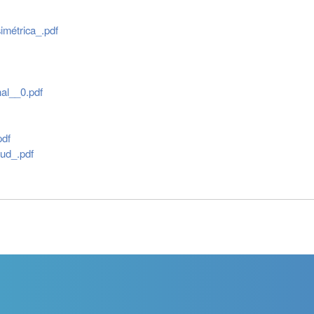
imétrica_.pdf
nal__0.pdf
pdf
lud_.pdf