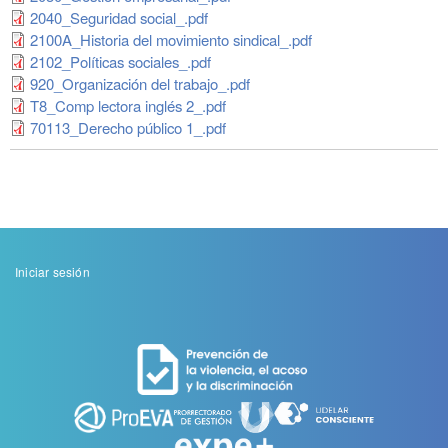
2040_Seguridad social_.pdf
2100A_Historia del movimiento sindical_.pdf
2102_Políticas sociales_.pdf
920_Organización del trabajo_.pdf
T8_Comp lectora inglés 2_.pdf
70113_Derecho público 1_.pdf
Menu
Iniciar sesión
de
cuenta
de
usuario