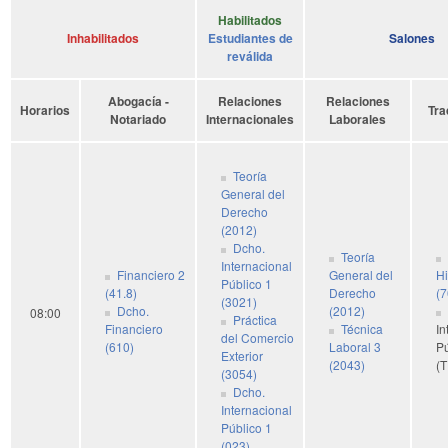
Habilitados
Inhabilitados
Estudiantes de
Salones
reválida
Abogacía -
Relaciones
Relaciones
Horarios
Tra
Notariado
Internacionales
Laborales
Teoría
General del
Derecho
(2012)
Dcho.
Teoría
Internacional
Financiero 2
General del
Hi
Público 1
(41.8)
Derecho
(
(3021)
Dcho.
(2012)
08:00
Práctica
Financiero
Técnica
In
del Comercio
(610)
Laboral 3
Pú
Exterior
(2043)
(T
(3054)
Dcho.
Internacional
Público 1
(023)