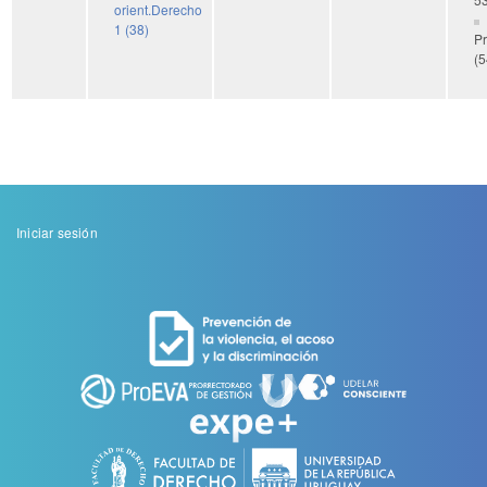
orient.Derecho
1 (38)
Pr
(5
Menu
Iniciar sesión
de
cuenta
de
usuario