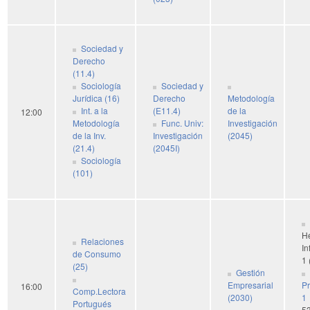
Sociedad y
Derecho
(11.4)
Sociología
Sociedad y
Jurídica (16)
Derecho
Metodología
Int. a la
(E11.4)
de la
12:00
Metodología
Func. Univ:
Investigación
de la Inv.
Investigación
(2045)
(21.4)
(2045I)
Sociología
(101)
H
Relaciones
In
de Consumo
1 
(25)
Gestión
Empresarial
Pr
16:00
Comp.Lectora
(2030)
1
Portugués
5