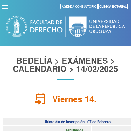
Pasar
AGENDA CONSULTORIO
CLÍNICA NOTARIAL
al
contenido
principal
BEDELÍA > EXÁMENES >
CALENDARIO > 14/02/2025
event_upcoming
Viernes 14.
Último día de inscripción: 07 de Febrero.
Habilitados