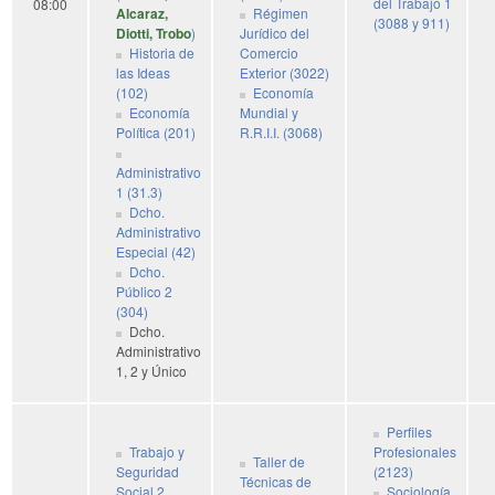
del Trabajo 1
08:00
Alcaraz,
Régimen
(3088 y 911)
Diotti, Trobo
)
Jurídico del
Historia de
Comercio
las Ideas
Exterior (3022)
(102)
Economía
Economía
Mundial y
Política (201)
R.R.I.I. (3068)
Administrativo
1 (31.3)
Dcho.
Administrativo
Especial (42)
Dcho.
Público 2
(304)
Dcho.
Administrativo
1, 2 y Único
Perfiles
Trabajo y
Profesionales
Taller de
Seguridad
(2123)
Técnicas de
Social 2
Sociología