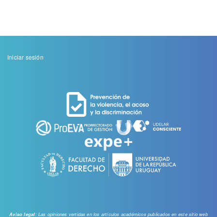
Menu
Iniciar sesión
de
cuenta
de
usuario
: Las opiniones vertidas en los artículos académicos publicados en este sitio web
Aviso legal