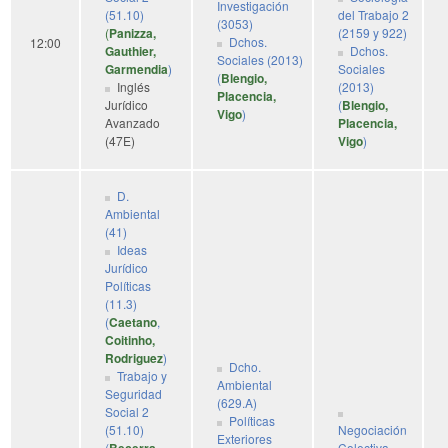
Investigación
(51.10)
del Trabajo 2
(3053)
(
Panizza,
(2159 y 922)
Dchos.
12:00
Gauthier,
Dchos.
Sociales (2013)
Garmendia
)
Sociales
(
Blengio,
Inglés
(2013)
Placencia,
Jurídico
(
Blengio,
Vigo
)
Avanzado
Placencia,
(47E)
Vigo
)
D.
Ambiental
(41)
Ideas
Jurídico
Políticas
(11.3)
(
Caetano
,
Coitinho,
Rodriguez
)
Dcho.
Trabajo y
Ambiental
Seguridad
(629.A)
Social 2
Políticas
(51.10)
Negociación
Exteriores
(
Colectiva