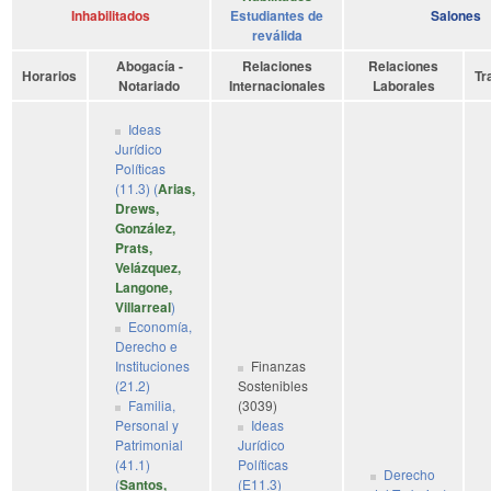
Inhabilitados
Estudiantes de
Salones
reválida
Abogacía -
Relaciones
Relaciones
Horarios
Tr
Notariado
Internacionales
Laborales
Ideas
Jurídico
Políticas
(11.3) (
Arias,
Drews,
González,
Prats,
Velázquez,
Langone,
Villarreal
)
Economía,
Derecho e
Instituciones
Finanzas
(21.2)
Sostenibles
Familia,
(3039)
Personal y
Ideas
Patrimonial
Jurídico
(41.1)
Políticas
Derecho
(
Santos,
(E11.3)