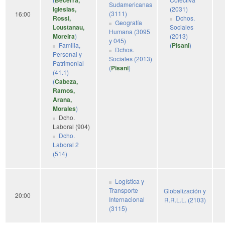
Becerra,
Sudamericanas
Iglesias,
(2031)
(3111)
16:00
Rossi,
Dchos.
Geografía
Loustanau,
Sociales
Humana (3095
Moreira
)
(2013)
y 045)
Familia,
(
Pisani
)
Dchos.
Personal y
Sociales (2013)
Patrimonial
(
Pisani
)
(41.1)
(
Cabeza,
Ramos,
Arana,
Morales
)
Dcho.
Laboral (904)
Dcho.
Laboral 2
(514)
Logística y
Transporte
Globalización y
20:00
Internacional
R.R.L.L. (2103)
(3115)