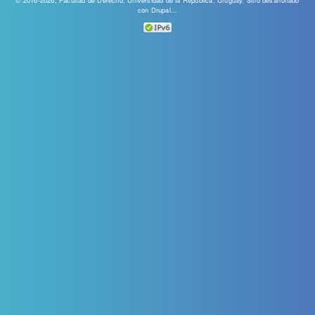
con
Drupal...