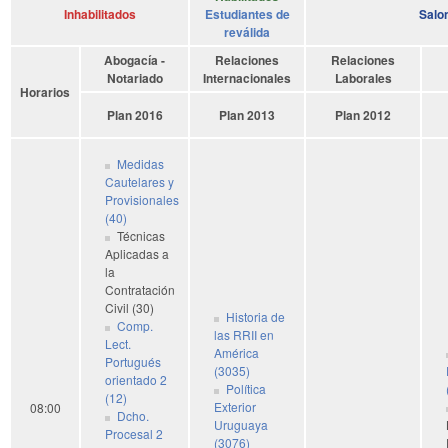
Inhabilitados
Estudiantes de
Salo
reválida
Abogacía -
Relaciones
Relaciones
Notariado
Internacionales
Laborales
Horarios
Plan 2016
Plan 2013
Plan 2012
Medidas
Cautelares y
Provisionales
(40)
Técnicas
Aplicadas a
la
Contratación
Civil (30)
Historia de
Comp.
las RRII en
Lect.
América
Portugués
(3035)
orientado 2
Política
(12)
Exterior
08:00
Dcho.
Uruguaya
Procesal 2
(3076)