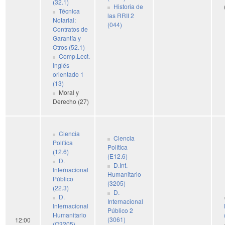
(32.1)
Historia de
Técnica
las RRII 2
Notarial:
(044)
Contratos de
Garantía y
Otros (52.1)
Comp.Lect.
Inglés
orientado 1
(13)
Moral y
Derecho (27)
Ciencia
Ciencia
Política
Política
(12.6)
(E12.6)
D.
D.Int.
Internacional
Humanitario
Público
(3205)
(22.3)
D.
D.
Internacional
Internacional
Público 2
Humanitario
(3061)
12:00
(O3205)