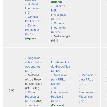
(
Bueno
)
D. de la
Taller de
Integración
Mét.
(19)
Investigación
Ciencia
(3017)
Política (100)
D. de la
Dcho.
Integración
Procesal 2
(626.A)
(32.1)
Metodología
(
Aquino
)
(011)
Negocios
sobre Títulos
Fundamentos
Accionarios
de Geopolítica
(32E)
(3042)
Métodos
Mediación
Mediación
Alt. de Resol.
para RRLL
para RRLL
de Conflictos
(2119)
(2119)
(21D, 21E)
D.
16:00
Dcho.
Internacional
Fundamentos
Procesal 2
Público 2
Filosóficos
(32.1) (
Soba
)
(3061)
(2016)
Técnica
(
Estévez
)