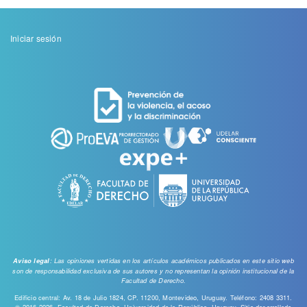
Menu
Iniciar sesión
de
cuenta
de
usuario
: Las opiniones vertidas en los artículos académicos publicados en este sitio web
Aviso legal
son de responsabilidad exclusiva de sus autores y no representan la opinión institucional de la
Facultad de Derecho.
Edificio central: Av. 18 de Julio 1824, CP. 11200, Montevideo, Uruguay. Teléfono: 2408 3311.
© 2016-2026, Facultad de Derecho, Universidad de la República, Uruguay. Sitio desarrollado