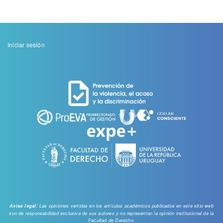
Menu
Iniciar sesión
de
cuenta
de
usuario
: Las opiniones vertidas en los artículos académicos publicados en este sitio web
Aviso legal
son de responsabilidad exclusiva de sus autores y no representan la opinión institucional de la
Facultad de Derecho.