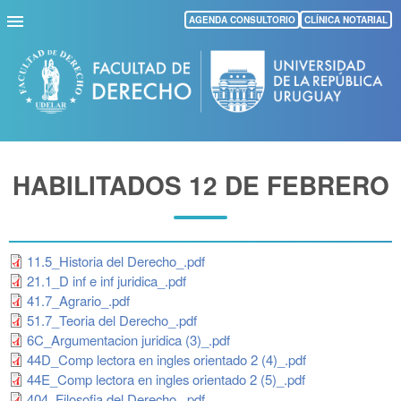
Pasar
AGENDA CONSULTORIO
CLÍNICA NOTARIAL
al
contenido
principal
HABILITADOS 12 DE FEBRERO
11.5_Historia del Derecho_.pdf
21.1_D inf e inf juridica_.pdf
41.7_Agrario_.pdf
51.7_Teoria del Derecho_.pdf
6C_Argumentacion juridica (3)_.pdf
44D_Comp lectora en ingles orientado 2 (4)_.pdf
44E_Comp lectora en ingles orientado 2 (5)_.pdf
404_Filosofia del Derecho_.pdf