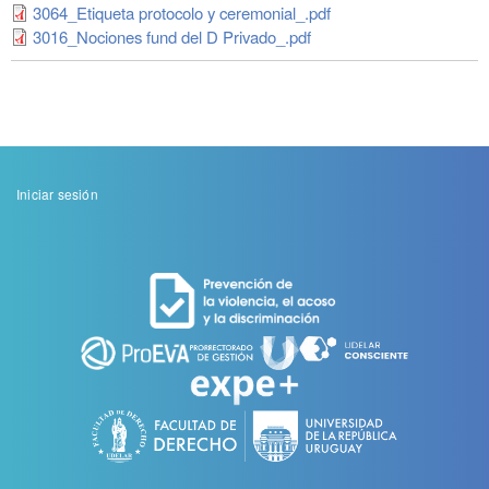
3064_Etiqueta protocolo y ceremonial_.pdf
3016_Nociones fund del D Privado_.pdf
Menu
Iniciar sesión
de
cuenta
de
usuario