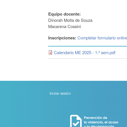
Equipo docente:
Dinorah Motta de Souza
Macarena Cossini
Inscripciones:
Completar formulario onlin
Calendario ME 2025 - 1.º sem.pdf
Menu
Iniciar sesión
de
cuenta
de
usuario