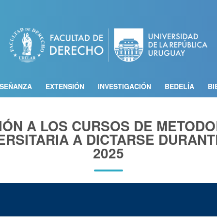
Pasar
al
contenido
principal
SEÑANZA
EXTENSIÓN
INVESTIGACIÓN
BEDELÍA
BI
IÓN A LOS CURSOS DE METODO
RSITARIA A DICTARSE DURANT
2025