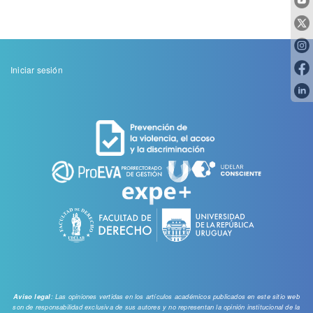
Menu
Iniciar sesión
de
cuenta
de
usuario
: Las opiniones vertidas en los artículos académicos publicados en este sitio web
Aviso legal
son de responsabilidad exclusiva de sus autores y no representan la opinión institucional de la