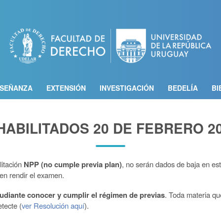
Pasar
al
contenido
principal
SEÑANZA
EXTENSIÓN
INVESTIGACIÓN
BEDELÍA
BI
HABILITADOS 20 DE FEBRERO 2
litación
NPP (no cumple previa plan)
, no serán dados de baja en es
den rendir el examen.
tudiante conocer y cumplir el régimen de previas
. Toda materia qu
tecte (
ver Resolución aquí
).