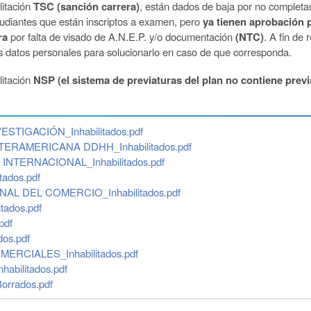
litación
TSC (sanción carrera)
, están dados de baja por no completa
udiantes que están inscriptos a examen, pero
ya tienen aprobación 
ra
por falta de visado de A.N.E.P. y/o documentación
(NTC)
. A fin de 
datos personales para solucionarlo en caso de que corresponda.
litación
NSP (el sistema de previaturas del plan no contiene previ
STIGACIÓN_Inhabilitados.pdf
TERAMERICANA DDHH_Inhabilitados.pdf
INTERNACIONAL_Inhabilitados.pdf
tados.pdf
AL DEL COMERCIO_Inhabilitados.pdf
tados.pdf
pdf
dos.pdf
ERCIALES_Inhabilitados.pdf
abilitados.pdf
rrados.pdf