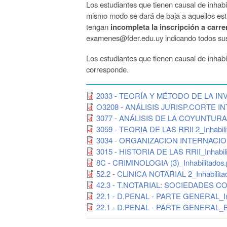
Los estudiantes que tienen causal de inhabi
mismo modo se dará de baja a aquellos est
tengan
incompleta la inscripción a carre
examenes@fder.edu.uy indicando todos sus 
Los estudiantes que tienen causal de inhabi
corresponde.
2033 - TEORÍA Y MÉTODO DE LA INVE
O3208 - ANÁLISIS JURISP.CORTE IN
3077 - ANÁLISIS DE LA COYUNTURA 
3059 - TEORIA DE LAS RRII 2_Inhabili
3034 - ORGANIZACION INTERNACION
3015 - HISTORIA DE LAS RRII_Inhabili
8C - CRIMINOLOGIA (3)_Inhabilitados.
52.2 - CLINICA NOTARIAL 2_Inhabilita
42.3 - T.NOTARIAL: SOCIEDADES COM
22.1 - D.PENAL - PARTE GENERAL_Inh
22.1 - D.PENAL - PARTE GENERAL_Bo