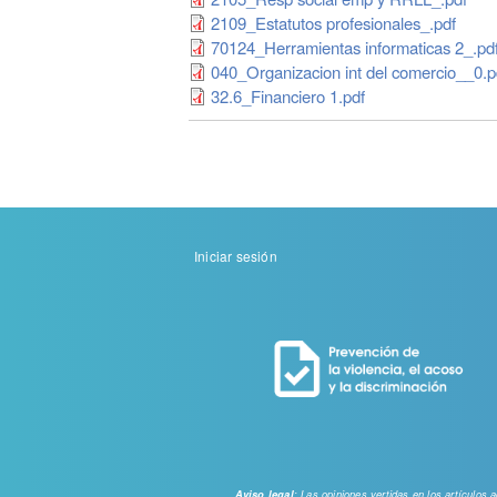
2109_Estatutos profesionales_.pdf
70124_Herramientas informaticas 2_.pd
040_Organizacion int del comercio__0.p
32.6_Financiero 1.pdf
Menu
Iniciar sesión
de
cuenta
de
usuario
: Las opiniones vertidas en los artículos
Aviso legal