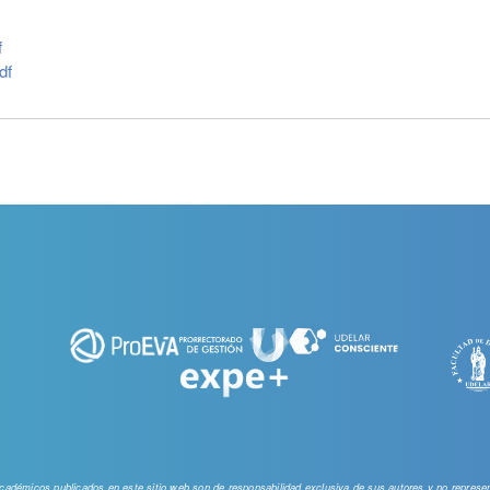
f
df
 académicos publicados en este sitio web
son de responsabilidad exclusiva de sus autores y no represent