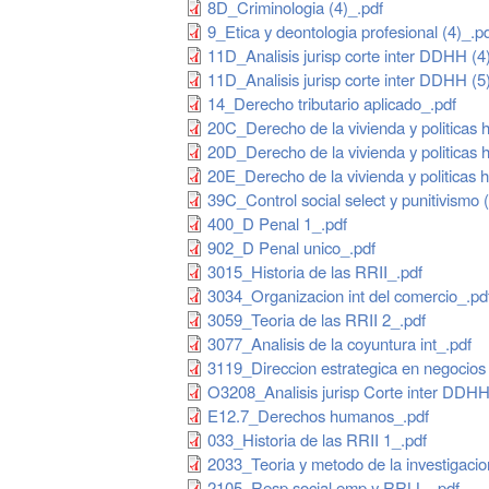
8D_Criminologia (4)_.pdf
9_Etica y deontologia profesional (4)_.p
11D_Analisis jurisp corte inter DDHH (4
11D_Analisis jurisp corte inter DDHH (5
14_Derecho tributario aplicado_.pdf
20C_Derecho de la vivienda y politicas 
20D_Derecho de la vivienda y politicas 
20E_Derecho de la vivienda y politicas h
39C_Control social select y punitivismo 
400_D Penal 1_.pdf
902_D Penal unico_.pdf
3015_Historia de las RRII_.pdf
3034_Organizacion int del comercio_.pd
3059_Teoria de las RRII 2_.pdf
3077_Analisis de la coyuntura int_.pdf
3119_Direccion estrategica en negocios 
O3208_Analisis jurisp Corte inter DDHH
E12.7_Derechos humanos_.pdf
033_Historia de las RRII 1_.pdf
2033_Teoria y metodo de la investigacio
2105_Resp social emp y RRLL_.pdf