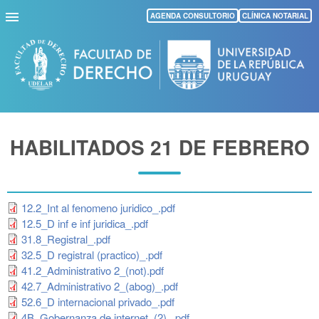
Pasar
AGENDA CONSULTORIO
CLÍNICA NOTARIAL
al
contenido
principal
HABILITADOS 21 DE FEBRERO
12.2_Int al fenomeno juridico_.pdf
12.5_D inf e inf juridica_.pdf
31.8_Registral_.pdf
32.5_D registral (practico)_.pdf
41.2_Administrativo 2_(not).pdf
42.7_Administrativo 2_(abog)_.pdf
52.6_D internacional privado_.pdf
4B_Gobernanza de internet_(2)_.pdf