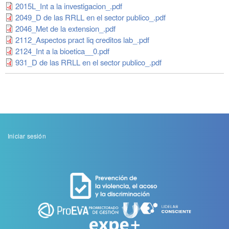
2015L_Int a la investigacion_.pdf
2049_D de las RRLL en el sector publico_.pdf
2046_Met de la extension_.pdf
2112_Aspectos pract liq creditos lab_.pdf
2124_Int a la bioetica__0.pdf
931_D de las RRLL en el sector publico_.pdf
Menu
Iniciar sesión
de
cuenta
de
usuario