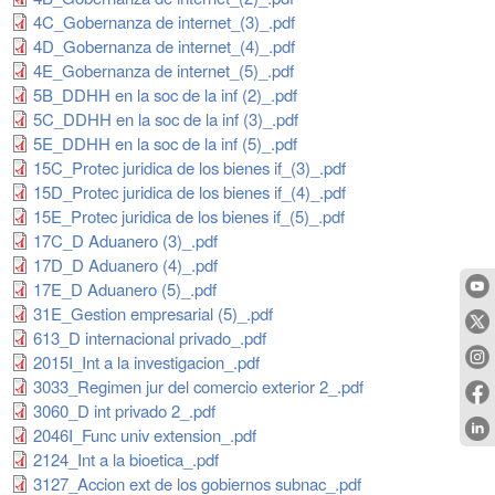
4C_Gobernanza de internet_(3)_.pdf
4D_Gobernanza de internet_(4)_.pdf
4E_Gobernanza de internet_(5)_.pdf
5B_DDHH en la soc de la inf (2)_.pdf
5C_DDHH en la soc de la inf (3)_.pdf
5E_DDHH en la soc de la inf (5)_.pdf
15C_Protec juridica de los bienes if_(3)_.pdf
15D_Protec juridica de los bienes if_(4)_.pdf
15E_Protec juridica de los bienes if_(5)_.pdf
17C_D Aduanero (3)_.pdf
17D_D Aduanero (4)_.pdf
17E_D Aduanero (5)_.pdf
31E_Gestion empresarial (5)_.pdf
613_D internacional privado_.pdf
2015I_Int a la investigacion_.pdf
3033_Regimen jur del comercio exterior 2_.pdf
3060_D int privado 2_.pdf
2046I_Func univ extension_.pdf
2124_Int a la bioetica_.pdf
3127_Accion ext de los gobiernos subnac_.pdf