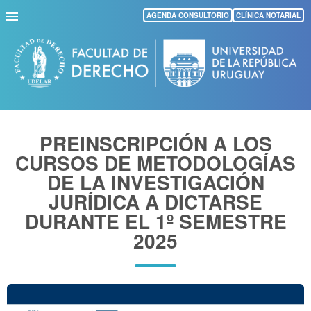
Pasar
AGENDA CONSULTORIO
CLÍNICA NOTARIAL
al
contenido
principal
PREINSCRIPCIÓN A LOS
CURSOS DE METODOLOGÍAS
DE LA INVESTIGACIÓN
JURÍDICA A DICTARSE
DURANTE EL 1º SEMESTRE
2025