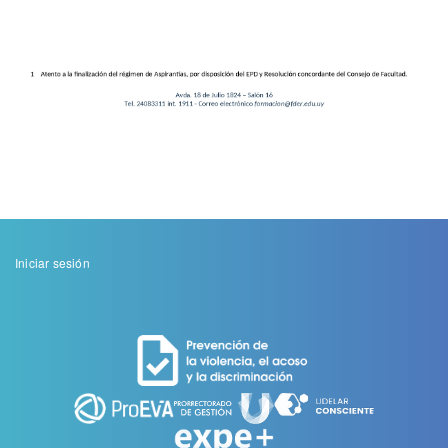
Menu
Iniciar sesión
de
cuenta
de
usuario