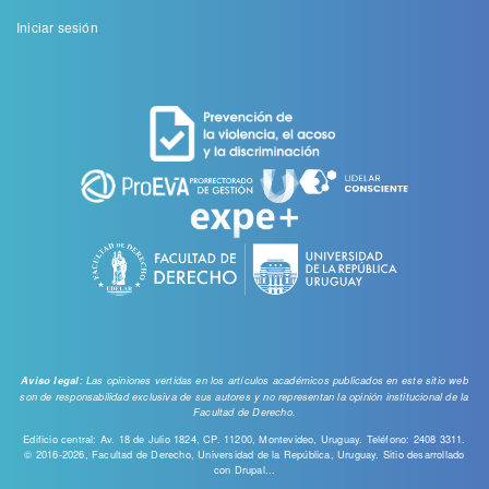
Menu
Iniciar sesión
de
cuenta
de
usuario
: Las opiniones vertidas en los artículos académicos publicados en este sitio web
Aviso legal
son de responsabilidad exclusiva de sus autores y no representan la opinión institucional de la
Facultad de Derecho.
Edificio central: Av. 18 de Julio 1824, CP. 11200, Montevideo, Uruguay. Teléfono: 2408 3311.
© 2016-2026, Facultad de Derecho, Universidad de la República, Uruguay. Sitio desarrollado
con
Drupal...