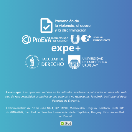
de
cuenta
de
usuario
: Las opiniones vertidas en los artículos académicos publicados en este sitio web
Aviso legal
son de responsabilidad exclusiva de sus autores y no representan la opinión institucional de la
Facultad de Derecho.
Edificio central: Av. 18 de Julio 1824, CP. 11200, Montevideo, Uruguay. Teléfono: 2408 3311.
© 2016-2026, Facultad de Derecho, Universidad de la República, Uruguay. Sitio desarrollado
con
Drupal...