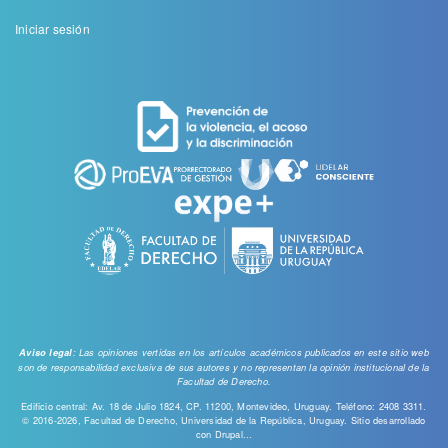
Menu
Iniciar sesión
de
cuenta
de
usuario
: Las opiniones vertidas en los artículos académicos publicados en este sitio web
Aviso legal
son de responsabilidad exclusiva de sus autores y no representan la opinión institucional de la
Facultad de Derecho.
Edificio central: Av. 18 de Julio 1824, CP. 11200, Montevideo, Uruguay. Teléfono: 2408 3311.
© 2016-2026, Facultad de Derecho, Universidad de la República, Uruguay. Sitio desarrollado
con
Drupal...