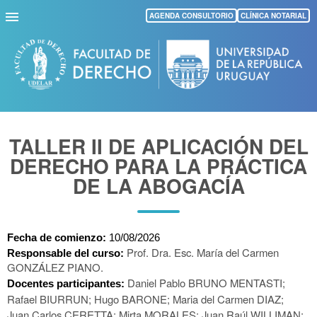
Pasar
AGENDA CONSULTORIO
CLÍNICA NOTARIAL
al
contenido
principal
TALLER II DE APLICACIÓN DEL
DERECHO PARA LA PRÁCTICA
DE LA ABOGACÍA
Fecha de comienzo: 
10/08/2026
Prof. Dra. Esc. María del Carmen
Responsable del curso:
GONZÁLEZ PIANO.
Daniel Pablo BRUNO MENTASTI;
Docentes participantes: 
Rafael BIURRUN; Hugo BARONE; Maria del Carmen DIAZ;
Juan Carlos CERETTA; Mirta MORALES; Juan Raúl WILLIMAN;