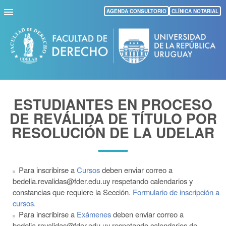
Pasar
AGENDA CONSULTORIO
CLÍNICA NOTARIAL
al
contenido
principal
ESTUDIANTES EN PROCESO
DE REVÁLIDA DE TÍTULO POR
RESOLUCIÓN DE LA UDELAR
Para inscribirse a
Cursos
deben enviar correo a
bedelia.revalidas@fder.edu.uy respetando calendarios y
constancias que requiere la Sección.
Formulario de inscripción a
cursos.
Para inscribirse a
Exámenes
deben enviar correo a
bedelia.revalidas@fder.edu.uy respetando calendarios de