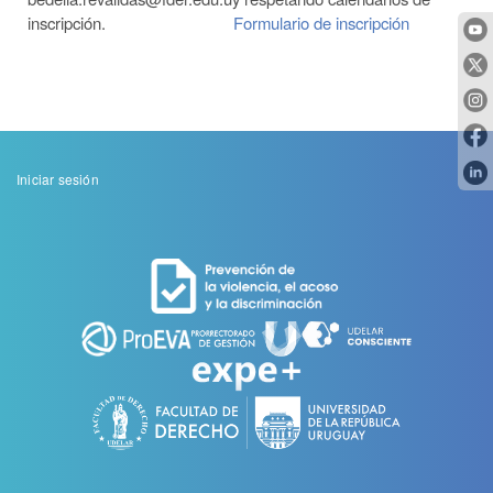
inscripción.
Formulario de inscripción
Menu
Iniciar sesión
de
cuenta
de
usuario