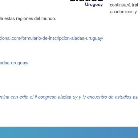
continuará tra
académicas y 
e estas regiones del mundo.
acional.com/formulario-de-inscripcion-aladaa-uruguay/
aladaa-uruguay/
lmina-con-exito-el-ii-congreso-aladaa-uy-y-iv-encuentro-de-estudios-asi