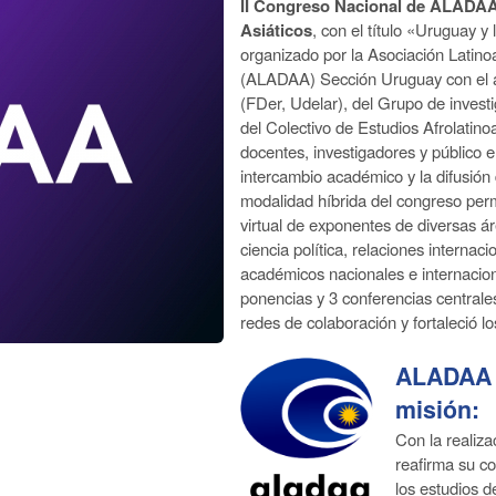
II Congreso Nacional de ALADAA
Asiáticos
, con el título «Uruguay y
organizado por la Asociación Latino
(ALADAA) Sección Uruguay con el 
(FDer, Udelar), del Grupo de inves
del Colectivo de Estudios Afrolatin
docentes, investigadores y público 
intercambio académico y la difusión
modalidad híbrida del congreso permi
virtual de exponentes de diversas á
ciencia política, relaciones internac
académicos nacionales e internacion
ponencias y 3 conferencias centrale
redes de colaboración y fortaleció l
ALADAA 
misión:
Con la realiz
reafirma su c
los estudios d