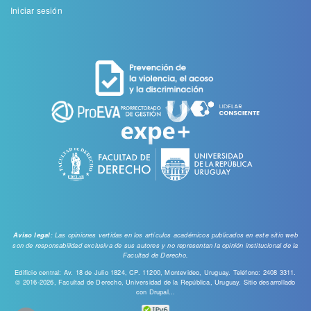
Menu
Iniciar sesión
de
cuenta
de
usuario
: Las opiniones vertidas en los artículos académicos publicados en este sitio web
Aviso legal
son de responsabilidad exclusiva de sus autores y no representan la opinión institucional de la
Facultad de Derecho.
Edificio central: Av. 18 de Julio 1824, CP. 11200, Montevideo, Uruguay. Teléfono: 2408 3311.
© 2016-2026, Facultad de Derecho, Universidad de la República, Uruguay. Sitio desarrollado
con
Drupal...