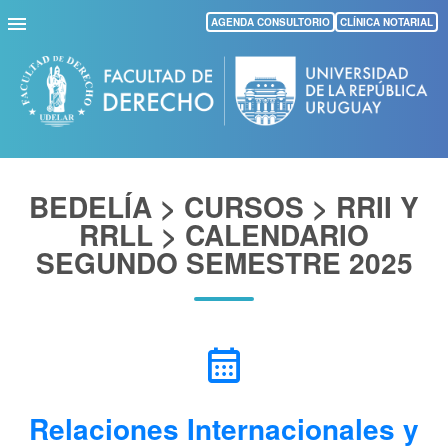
Pasar
AGENDA CONSULTORIO
CLÍNICA NOTARIAL
al
contenido
principal
BEDELÍA > CURSOS > RRII Y
RRLL > CALENDARIO
SEGUNDO SEMESTRE 2025
calendar_month
Relaciones Internacionales y