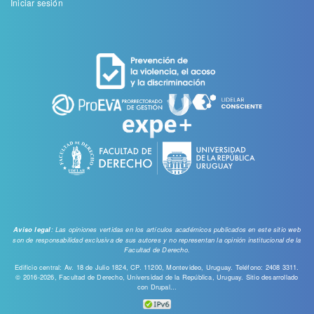
Menu
Iniciar sesión
de
cuenta
de
usuario
: Las opiniones vertidas en los artículos académicos publicados en este sitio web
Aviso legal
son de responsabilidad exclusiva de sus autores y no representan la opinión institucional de la
Facultad de Derecho.
Edificio central: Av. 18 de Julio 1824, CP. 11200, Montevideo, Uruguay. Teléfono: 2408 3311.
© 2016-2026, Facultad de Derecho, Universidad de la República, Uruguay. Sitio desarrollado
con
Drupal...