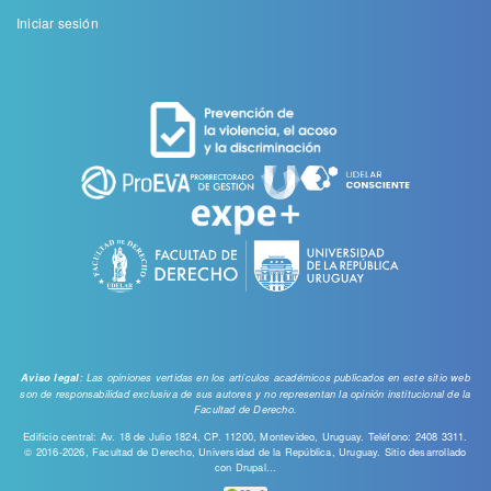
Menu
Iniciar sesión
de
cuenta
de
usuario
: Las opiniones vertidas en los artículos académicos publicados en este sitio web
Aviso legal
son de responsabilidad exclusiva de sus autores y no representan la opinión institucional de la
Facultad de Derecho.
Edificio central: Av. 18 de Julio 1824, CP. 11200, Montevideo, Uruguay. Teléfono: 2408 3311.
© 2016-2026, Facultad de Derecho, Universidad de la República, Uruguay. Sitio desarrollado
con
Drupal...